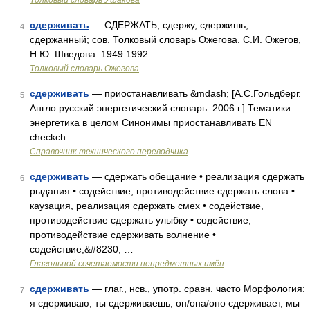
Толковый словарь Ушакова
сдерживать
— СДЕРЖАТЬ, сдержу, сдержишь;
4
сдержанный; сов. Толковый словарь Ожегова. С.И. Ожегов,
Н.Ю. Шведова. 1949 1992 …
Толковый словарь Ожегова
сдерживать
— приостанавливать &mdash; [А.С.Гольдберг.
5
Англо русский энергетический словарь. 2006 г.] Тематики
энергетика в целом Синонимы приостанавливать EN
checkch …
Справочник технического переводчика
сдерживать
— сдержать обещание • реализация сдержать
6
рыдания • содействие, противодействие сдержать слова •
каузация, реализация сдержать смех • содействие,
противодействие сдержать улыбку • содействие,
противодействие сдерживать волнение •
содействие,&#8230; …
Глагольной сочетаемости непредметных имён
сдерживать
— глаг., нсв., употр. сравн. часто Морфология:
7
я сдерживаю, ты сдерживаешь, он/она/оно сдерживает, мы