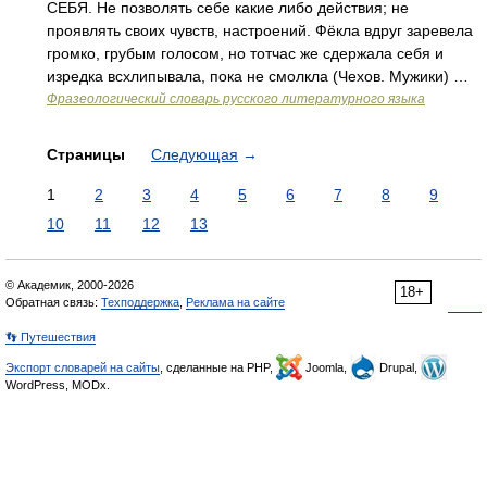
СЕБЯ. Не позволять себе какие либо действия; не
проявлять своих чувств, настроений. Фёкла вдруг заревела
громко, грубым голосом, но тотчас же сдержала себя и
изредка всхлипывала, пока не смолкла (Чехов. Мужики) …
Фразеологический словарь русского литературного языка
Страницы
Следующая
→
1
2
3
4
5
6
7
8
9
10
11
12
13
© Академик, 2000-2026
18+
Обратная связь:
Техподдержка
,
Реклама на сайте
👣 Путешествия
Экспорт словарей на сайты
, сделанные на PHP,
Joomla,
Drupal,
WordPress, MODx.